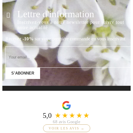
Lettre d'information
Inscrivez-vous à notre newsletter pour suivre tout
notre actualité
Recevez
-10%
sur votre première commande en vous inscrivant
S’ABONNER
5,0
★★★★★
68 avis Google
VOIR LES AVIS →