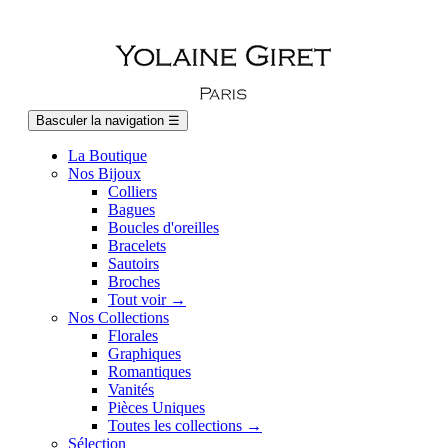
Basculer la navigation
☰
La Boutique
Nos Bijoux
Colliers
Bagues
Boucles d'oreilles
Bracelets
Sautoirs
Broches
Tout voir →
Nos Collections
Florales
Graphiques
Romantiques
Vanités
Pièces Uniques
Toutes les collections →
Sélection