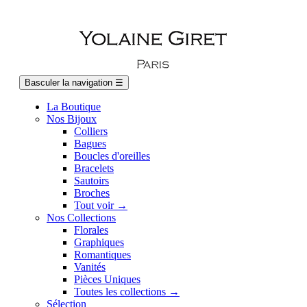
Basculer la navigation
☰
La Boutique
Nos Bijoux
Colliers
Bagues
Boucles d'oreilles
Bracelets
Sautoirs
Broches
Tout voir →
Nos Collections
Florales
Graphiques
Romantiques
Vanités
Pièces Uniques
Toutes les collections →
Sélection