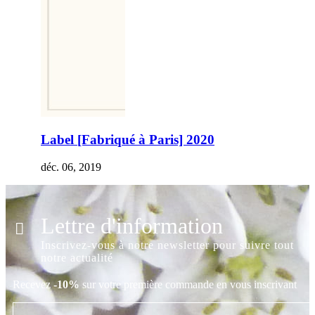
Label [Fabriqué à Paris] 2020
déc. 06, 2019
Lettre d'information
Inscrivez-vous à notre newsletter pour suivre tout
notre actualité
Recevez
-10%
sur votre première commande en vous inscrivant