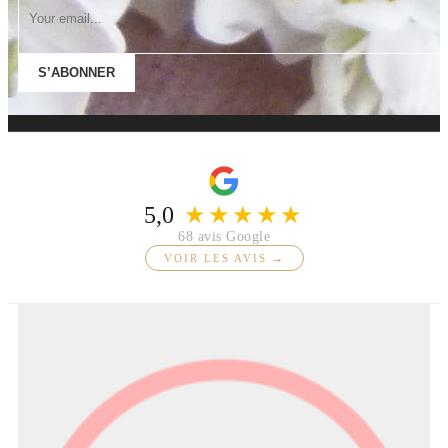
S’ABONNER
5,0
★★★★★
68 avis Google
VOIR LES AVIS →