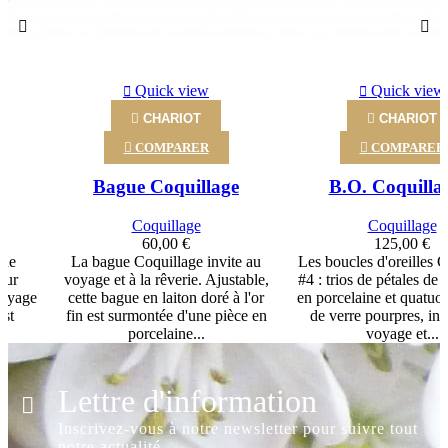
‹
›
Quick view
Quick view

CHARIOT

CHARIOT

COMPARER

COMPARER
e
Bague Coquillage
B.O. Coquilla
Coquillage
Coquillage
60,00 €
125,00 €
 de
La bague Coquillage invite au
Les boucles d'oreilles 
sur
voyage et à la rêverie. Ajustable,
#4 : trios de pétales de 
voyage
cette bague en laiton doré à l'or
en porcelaine et quatuor
est
fin est surmontée d'une pièce en
de verre pourpres, inv
.
porcelaine...
voyage et...
Lettre d'information
Inscrivez-vous à notre newsletter pour suivre tout
notre actualité