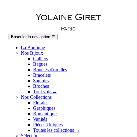
Basculer la navigation
☰
La Boutique
Nos Bijoux
Colliers
Bagues
Boucles d'oreilles
Bracelets
Sautoirs
Broches
Tout voir →
Nos Collections
Florales
Graphiques
Romantiques
Vanités
Pièces Uniques
Toutes les collections →
Sélection