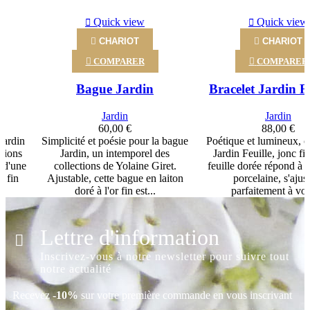
‹
›
Quick view
Quick view

CHARIOT

CHARIOT

COMPARER

COMPARER
Bague Jardin
Bracelet Jardin Fe
Jardin
Jardin
60,00 €
88,00 €
 Jardin
Simplicité et poésie pour la bague
Poétique et lumineux, c
ctions
Jardin, un intemporel des
Jardin Feuille, jonc fi
 d'une
collections de Yolaine Giret.
feuille dorée répond à l
r fin
Ajustable, cette bague en laiton
porcelaine, s'ajus
doré à l'or fin est...
parfaitement à votr
Lettre d'information
Inscrivez-vous à notre newsletter pour suivre tout
notre actualité
Recevez
-10%
sur votre première commande en vous inscrivant