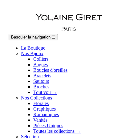
Basculer la navigation
☰
La Boutique
Nos Bijoux
Colliers
Bagues
Boucles d'oreilles
Bracelets
Sautoirs
Broches
Tout voir →
Nos Collections
Florales
Graphiques
Romantiques
Vanités
Pièces Uniques
Toutes les collections →
Sélection