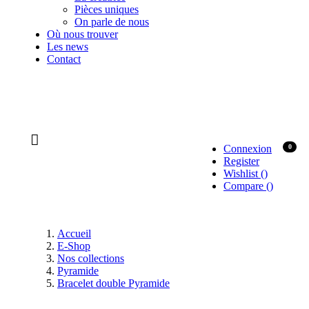
Pièces uniques
On parle de nous
Où nous trouver
Les news
Contact
Connexion
0
Register
Wishlist
(
)
Compare
(
)
Accueil
E-Shop
Nos collections
Pyramide
Bracelet double Pyramide