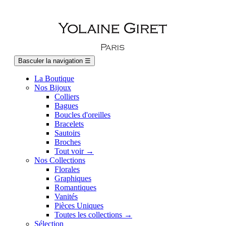
Basculer la navigation
☰
La Boutique
Nos Bijoux
Colliers
Bagues
Boucles d'oreilles
Bracelets
Sautoirs
Broches
Tout voir →
Nos Collections
Florales
Graphiques
Romantiques
Vanités
Pièces Uniques
Toutes les collections →
Sélection