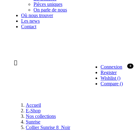
Pièces uniques
On parle de nous
Où nous trouver
Les news
Contact
Connexion
0
Register
Wishlist
(
)
Compare
(
)
Accueil
E-Shop
Nos collections
Sunrise
Collier Sunrise 8_Noir