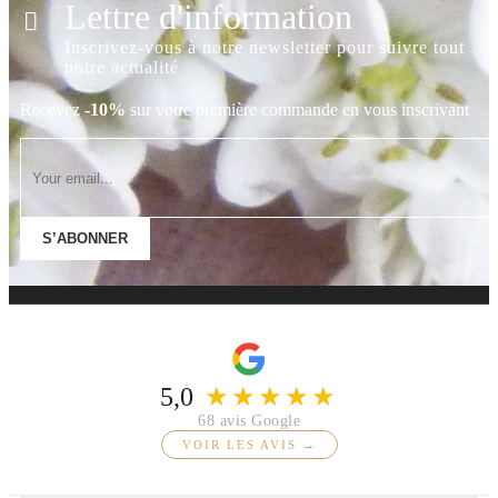
Lettre d'information
Inscrivez-vous à notre newsletter pour suivre tout
notre actualité
Recevez
-10%
sur votre première commande en vous inscrivant
S’ABONNER
5,0
★★★★★
68 avis Google
VOIR LES AVIS →