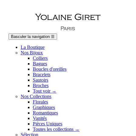
Basculer la navigation
☰
La Boutique
Nos Bijoux
Colliers
Bagues
Boucles d'oreilles
Bracelets
Sautoirs
Broches
Tout voir →
Nos Collections
Florales
Graphiques
Romantiques
Vanités
Pièces Uniques
Toutes les collections →
Sélection