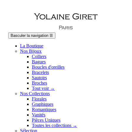
Basculer la navigation
☰
La Boutique
Nos Bijoux
Colliers
Bagues
Boucles d'oreilles
Bracelets
Sautoirs
Broches
Tout voir →
Nos Collections
Florales
Graphiques
Romantiques
Vanités
Pièces Uniques
Toutes les collections →
Sélection