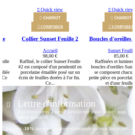
‹
›
Quick view
Quick view

CHARIOT

CHARIOT

COMPARER

COMPARER
lle
Collier Sunset Feuille 2
Boucles d'oreilles S
Accueil
Sunset Feuille
98,00 €
85,00 €
euille
Raffiné, le collier Sunset Feuille
Raffinées et lumineus
un
#2 est composé d'un pendentif en
boucles d'oreilles Sunse
illée
porcelaine émaillée posé sur un
se composent chacun
. Ce
écrin de feuilles dorées à l'or fin.
petite pièce en porcelai
Ce...
et d'une feuille.
Lettre d'information
Inscrivez-vous à notre newsletter pour suivre tout
notre actualité
Recevez
-10%
sur votre première commande en vous inscrivant