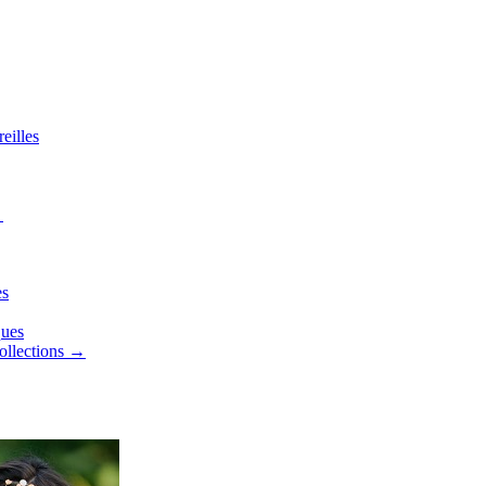
eilles
→
es
ques
collections →