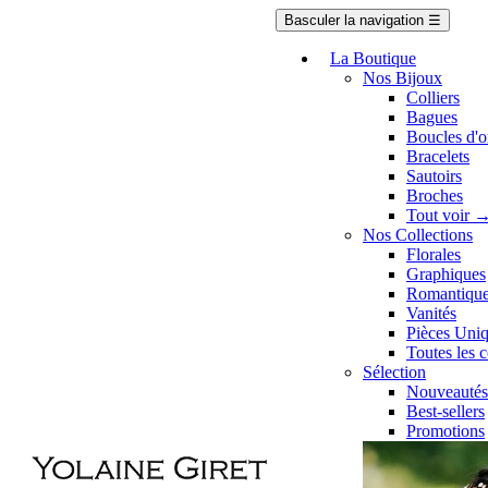
Basculer la navigation
☰
La Boutique
Nos Bijoux
Colliers
Bagues
Boucles d'or
Bracelets
Sautoirs
Broches
Tout voir 
Nos Collections
Florales
Graphiques
Romantiqu
Vanités
Pièces Uni
Toutes les 
Sélection
Nouveautés
Best-sellers
Promotions