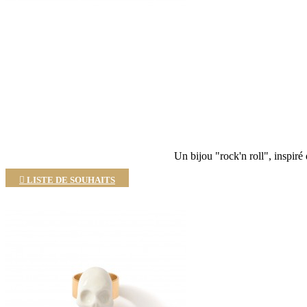
Un bijou "rock'n roll", inspiré 

LISTE DE SOUHAITS