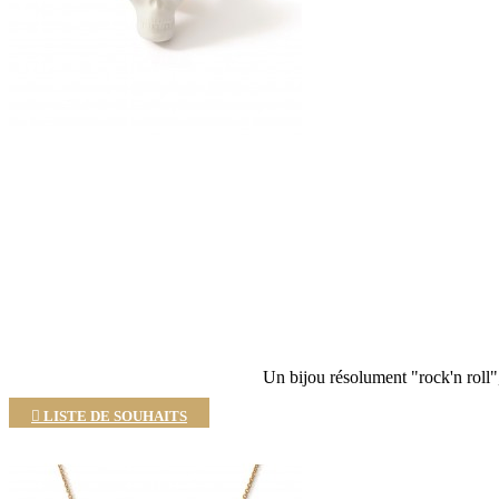
Un bijou résolument "rock'n roll", 

LISTE DE SOUHAITS