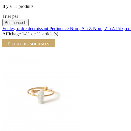
Il y a 11 produits.
Trier par :
Pertinence

Ventes, ordre décroissant
Pertinence
Nom, A à Z
Nom, Z à A
Prix, cr
Affichage 1-11 de 11 article(s)

LISTE DE SOUHAITS