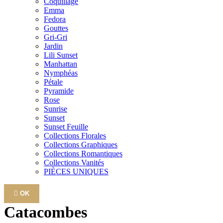
Coquillage
Emma
Fedora
Gouttes
Gri-Gri
Jardin
Lili Sunset
Manhattan
Nymphéas
Pétale
Pyramide
Rose
Sunrise
Sunset
Sunset Feuille
Collections Florales
Collections Graphiques
Collections Romantiques
Collections Vanités
PIÈCES UNIQUES

OK
Catacombes