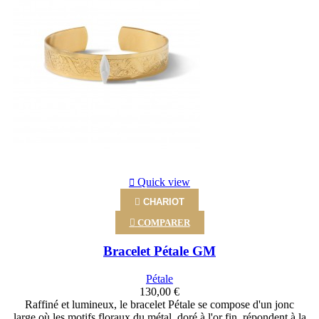
Quick view

CHARIOT

COMPARER
Bracelet Pétale GM
Pétale
130,00 €
Raffiné et lumineux, le bracelet Pétale se compose d'un jonc
large où les motifs floraux du métal, doré à l'or fin, répondent à la