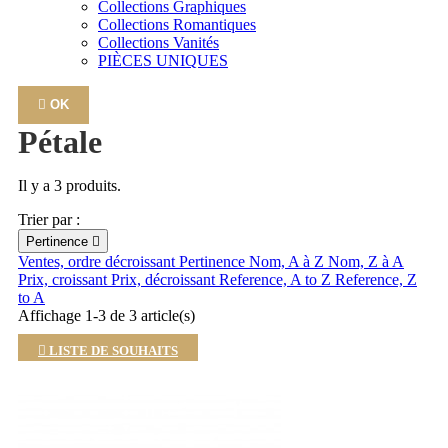
Collections Graphiques
Collections Romantiques
Collections Vanités
PIÈCES UNIQUES

OK
Pétale
Il y a 3 produits.
Trier par :
Pertinence

Ventes, ordre décroissant
Pertinence
Nom, A à Z
Nom, Z à A
Prix, croissant
Prix, décroissant
Reference, A to Z
Reference, Z
to A
Affichage 1-3 de 3 article(s)

LISTE DE SOUHAITS