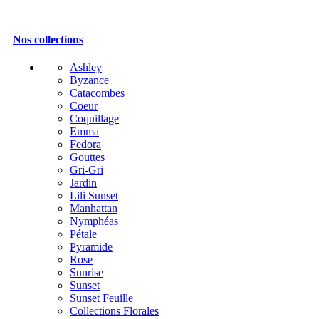
Nos collections
Ashley
Byzance
Catacombes
Coeur
Coquillage
Emma
Fedora
Gouttes
Gri-Gri
Jardin
Lili Sunset
Manhattan
Nymphéas
Pétale
Pyramide
Rose
Sunrise
Sunset
Sunset Feuille
Collections Florales