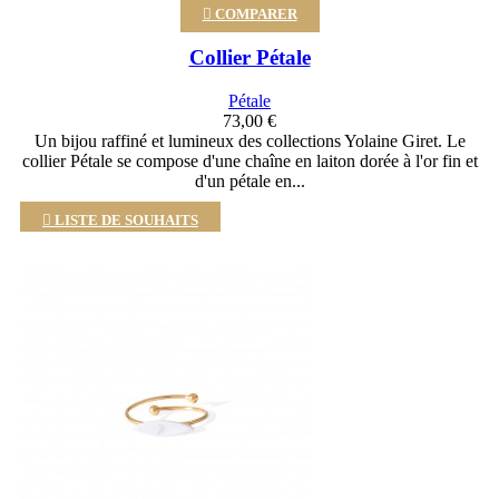

COMPARER
Collier Pétale
Pétale
73,00 €
Un bijou raffiné et lumineux des collections Yolaine Giret. Le
collier Pétale se compose d'une chaîne en laiton dorée à l'or fin et
d'un pétale en...

LISTE DE SOUHAITS