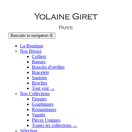
Basculer la navigation
☰
La Boutique
Nos Bijoux
Colliers
Bagues
Boucles d'oreilles
Bracelets
Sautoirs
Broches
Tout voir →
Nos Collections
Florales
Graphiques
Romantiques
Vanités
Pièces Uniques
Toutes les collections →
Sélection