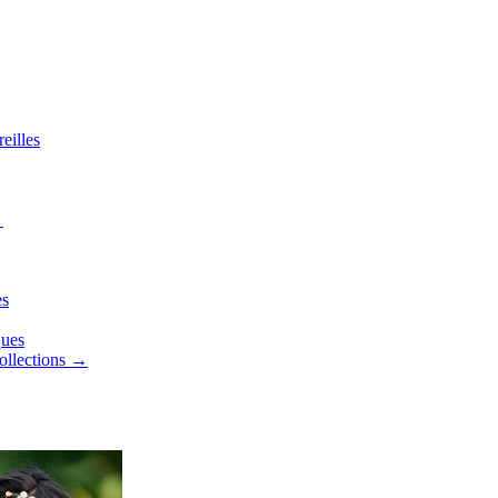
eilles
→
es
ques
collections →