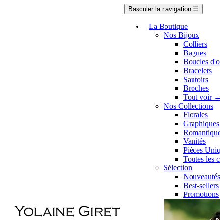
Basculer la navigation
☰
La Boutique
Nos Bijoux
Colliers
Bagues
Boucles d'or
Bracelets
Sautoirs
Broches
Tout voir 
Nos Collections
Florales
Graphiques
Romantiqu
Vanités
Pièces Uni
Toutes les 
Sélection
Nouveautés
Best-sellers
Promotions