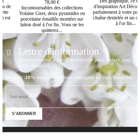
un
Très graphique, ce br
78,00 €
ons de
d'inspiration Art Déco, 
Incontournables des collections
cette
parfaitement à votre po
Yolaine Giret, deux pyramides en
in est
chaîne dentelée et un c
porcelaine émaillée montées sur
à l'or fin...
laiton doré à l'or fin. Vous ne les
quitterez...
Lettre d'information
Inscrivez-vous à notre newsletter pour suivre tout
notre actualité
Recevez
-10%
sur votre première commande en vous inscrivant
S’ABONNER