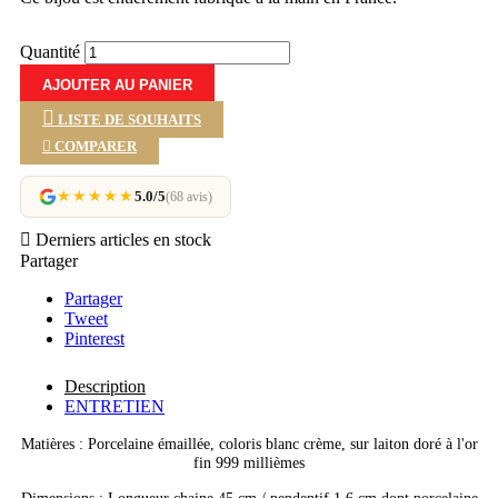
Quantité
AJOUTER AU PANIER
LISTE DE SOUHAITS

COMPARER
★★★★★
5.0/5
(68 avis)

Derniers articles en stock
Partager
Partager
Tweet
Pinterest
Description
ENTRETIEN
Matières : Porcelaine émaillée, coloris blanc crème, sur laiton doré à l'or
fin 999 millièmes
Dimensions : Longueur chaine 45 cm / pendentif 1,6 cm dont porcelaine