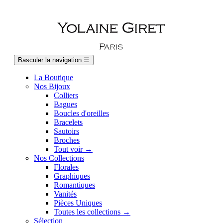
Basculer la navigation
☰
La Boutique
Nos Bijoux
Colliers
Bagues
Boucles d'oreilles
Bracelets
Sautoirs
Broches
Tout voir →
Nos Collections
Florales
Graphiques
Romantiques
Vanités
Pièces Uniques
Toutes les collections →
Sélection