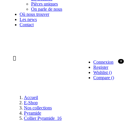
Pièces uniques
On parle de nous
Où nous trouver
Les news
Contact
Connexion
0
Register
Wishlist
(
)
Compare
(
)
Accueil
E-Shop
Nos collections
Pyramide
Collier Pyramide_16